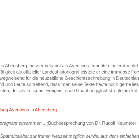
 Abensberg, besser bekannt als Aventinus, machte eine erstaunlich
ätigkeit als offizieller Landeshistoriograf leistete er eine immense 
n wegweisend für die neuzeitliche Geschichtsschreibung in Deutsch
und Leute so treffend, dass man seine Texte heute noch gerne liest.
n, der als kritischer Freigeist nach Unabhängigkeit strebte, im k
lung Aventinus in Abensberg
n prägnant zusammen... (
Buchbesprechung von Dr. Rudolf Neumaier i
m Spätmittelalter zur frühen Neuzeit möglich wurde, aus dem einfache