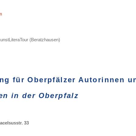
m
KunstLiteraTour (Beratzhausen)
ng für Oberpfälzer Autorinnen u
en in der Oberpfalz
acelsusstr. 33