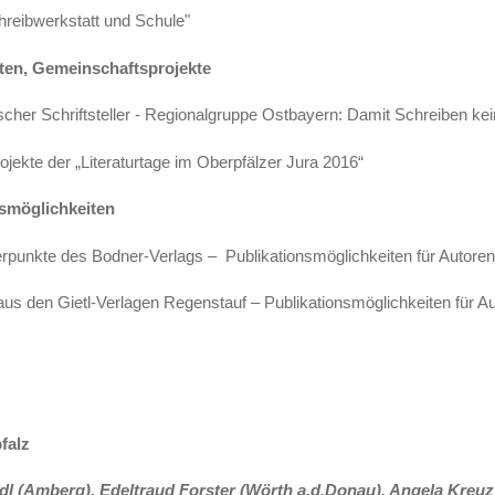
reibwerkstatt und Schule"
ten, Gemeinschaftsprojekte
er Schriftsteller - Regionalgruppe Ostbayern: Damit Schreiben kei
jekte der „Literaturtage im Oberpfälzer Jura 2016“
smöglichkeiten
nkte des Bodner-Verlags – Publikationsmöglichkeiten für Autoren
us den Gietl-Verlagen Regenstauf – Publikationsmöglichkeiten für A
falz
l (Amberg), Edeltraud Forster (Wörth a.d.Donau), Angela Kreuz