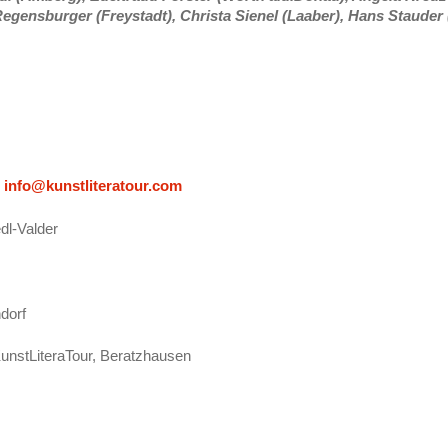
Regensburger (Freystadt), Christa Sienel (Laaber), Hans Stauder
:
info@kunstliteratour.com
edl-Valder
dorf
KunstLiteraTour, Beratzhausen