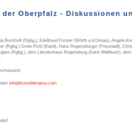
n der Oberpfalz -
Diskussionen u
ia Bockholt (Rgbg.), Edeltraud Forster (Wörth a.d.Donau), Angela K
er (Rgbg.) Grete Pickl (Kastl), Hans Regensburger (Freystadt), Chri
Vulpes (Rgbg.), dem Literaturhaus Regensburg (Karin Wildfeuer), dem
.
erzhausen)
unter
info@kunstliteratour.com
dorf