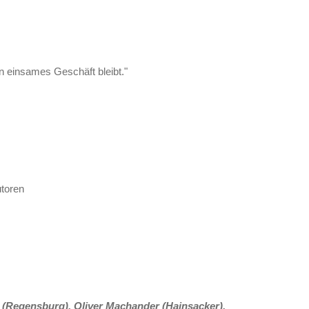
n einsames Geschäft bleibt."
utoren
 (Regensburg), Oliver Machander (Hainsacker),