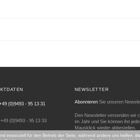
KTDATEN
NEWSLETTER
Abonnieren
Sie unseren Newslet
+49 (0)9493 - 95 13 31
Den Newsletter versenden wir c
+49 (0)9493 - 95 13 33
im Jahr und Sie können ihn jeder
Mausklick wieder abbestellen.
ind essenziell für den Betrieb der Seite, während andere uns helfen, 
info@kunstliteratour.com