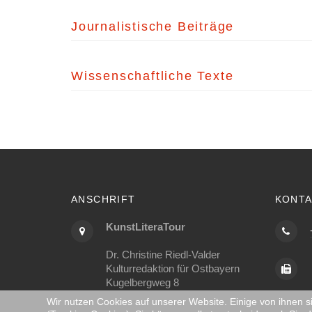
Journalistische Beiträge
Wissenschaftliche Texte
ANSCHRIFT
KONTA
KunstLiteraTour
Dr. Christine Riedl-Valder
Kulturredaktion für Ostbayern
Kugelbergweg 8
93176 Beratzhausen
Wir nutzen Cookies auf unserer Website. Einige von ihnen s