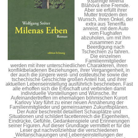
93jährige Milena
Bláhová eine Fremde.
Aber sie erfüllt ihrer
Mutter trotzdem den
Wunsch, ihren Onkel, der
extra aus Teneriffa
anreist, mit dem Auto
vom Flughafen
abzuholen, um mit ihm
zusammen zur
Beerdigung nach
Tschechien zu fahren.
Die einzelnen
Familienmitglieder
werden mit ihrer unterschiedlichen Charakteren, ihren
konfliktbeladenen Beziehungen, ihrer Vergangenheit, in
der auch die jüngere west- und ostdeutsche sowie die
tschechische Geschichte großen Anteil hat, und ihrer
aktuellen Lebenseinstellung ausführlich beschrieben. Fast
alle erhoffen sich die Erbschaft und verbinden damit
individuelle Vorstellungen und Wünsche. Ihr
Aufeinandertreffen im ehemaligen böhmischen Kurort
Karlovy Vary führt zu einer neuen Annäherung der
Familienmitglieder und gemeinsamen Zukunftsplänen.
Der Autor beschreibt detailliert Schauplätze und
Situationen und schildert facettenreich die Eigenheiten,
Eindrücke, Gefühle, Gedankenspiele und Erinnerungen
seiner Figuren. Auf dieser Grundlage vermittelt er für die
Leser gut nachvollziehbar die verschiedenen
Weltanschauungen und Lebenseinstellungen der