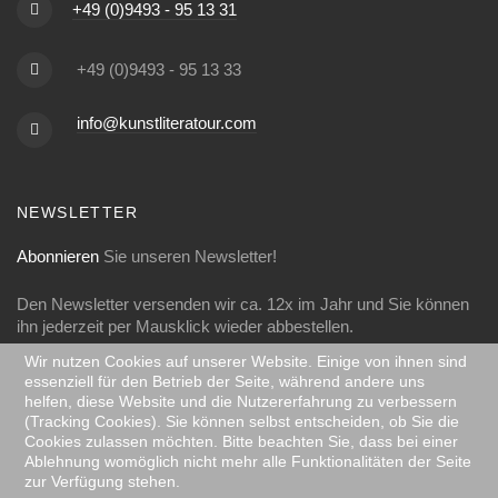
+49 (0)9493 - 95 13 31
+49 (0)9493 - 95 13 33
info@kunstliteratour.com
NEWSLETTER
Abonnieren
Sie unseren Newsletter!
Den Newsletter versenden wir ca. 12x im Jahr und Sie können
ihn jederzeit per Mausklick wieder abbestellen.
Wir nutzen Cookies auf unserer Website. Einige von ihnen sind
essenziell für den Betrieb der Seite, während andere uns
helfen, diese Website und die Nutzererfahrung zu verbessern
(Tracking Cookies). Sie können selbst entscheiden, ob Sie die
FOLGEN SIE UNS
Cookies zulassen möchten. Bitte beachten Sie, dass bei einer
Ablehnung womöglich nicht mehr alle Funktionalitäten der Seite
Folgen Sie uns auf Facebook:
zur Verfügung stehen.