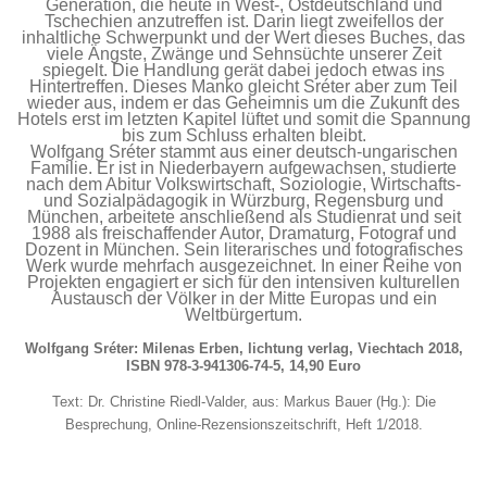
Generation, die heute in West-, Ostdeutschland und
Tschechien anzutreffen ist. Darin liegt zweifellos der
inhaltliche Schwerpunkt und der Wert dieses Buches, das
viele Ängste, Zwänge und Sehnsüchte unserer Zeit
spiegelt. Die Handlung gerät dabei jedoch etwas ins
Hintertreffen. Dieses Manko gleicht Sréter aber zum Teil
wieder aus, indem er das Geheimnis um die Zukunft des
Hotels erst im letzten Kapitel lüftet und somit die Spannung
bis zum Schluss erhalten bleibt.
Wolfgang Sréter stammt aus einer deutsch-ungarischen
Familie. Er ist in Niederbayern aufgewachsen, studierte
nach dem Abitur Volkswirtschaft, Soziologie, Wirtschafts-
und Sozialpädagogik in Würzburg, Regensburg und
München, arbeitete anschließend als Studienrat und seit
1988 als freischaffender Autor, Dramaturg, Fotograf und
Dozent in München. Sein literarisches und fotografisches
Werk wurde mehrfach ausgezeichnet. In einer Reihe von
Projekten engagiert er sich für den intensiven kulturellen
Austausch der Völker in der Mitte Europas und ein
Weltbürgertum.
Wolfgang Sréter: Milenas Erben, lichtung verlag, Viechtach 2018,
ISBN 978-3-941306-74-5, 14,90 Euro
Text: Dr. Christine Riedl-Valder, aus: Markus Bauer (Hg.): Die
Besprechung, Online-Rezensionszeitschrift, Heft 1/2018.