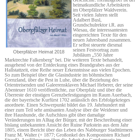
heimatkundliche Arbeitskreis
im Oberpfälzer Waldverein.
Seit vielen Jahren stellt
Adalbert Busl,
Grundschulrektor i.R. aus
Wiesau, die interessantesten
eingereichten Texte für den
neuen Jahresband zusammen.
Er selbst steuerte diesmal
seinen Festvortrag zum
Oberpfälzer Heimat 2018
Jubiläum „550 Jahre
Marktrechte Falkenberg“ bei. Die weiteren Texte behandelt,
ausgehend von der Entdeckung eines Brandgrabes aus der
Hallstattzeit, eine Reihe neuer Erkenntnisse aus vielen Epochen.
So zum Beispiel über die Glasindustrie im böhmischen
Grenzland, über die Pest in Luhe, über die Beziehung des
Orientreisenden und Galeerensklaven Michael Heberer, der seine
Abenteuer 1610 veröffentlichte, zur Oberpfalz und über die
Überreste der einstigen Grenzbefestigungen im Raum Auerbach,
die der bayerische Kurfürst 1702 anlässlich des Erbfolgekrieges
anordnete. Einen Schwerpunkt bildet das 19. Jahrhundert mit
einer zum Teil sehr amüsanten Analyse über die Weidener und
ihre Haushunde, die Aufschluss gibt über damalige
Veränderungen im Alltag der Bürger, mit der Beschreibung einer
bislang unbekannten Ansicht der Ruine Parkstein aus dem Jahr
1805, einem Bericht über das Leben des Nabburger Stadttürmers
Franz M. Walter (+ 1877; Großonkel des Komponisten Richard
Strauß), Ausführungen über die Arbeit der Gendarmarie im