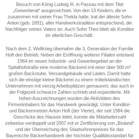
Besuch von König Ludwig III. in Passau mit dem Titel
„Gewerberat“ ausgezeichnet. Von den 13 Kindern, die er
zusammen mit seiner Frau Thekla hatte, trat der älteste Sohn
Anton (geb. 1891), alter Handwerkstradition entsprechend, die
Nachfolger seines Vaters an. Auch Sohn Theo blieb als Konditor
im elterlichen Geschäft.
Nach dem 2. Weltkrieg übernahm die 3. Generation der Familie
Hoft den Betrieb. Neben der Eröffnung weiterer Filialen entstand
1964 im neuen Industrie- und Gewerbegebiet an der
Spitalhofstraße eine moderne Bäckerei mit einer über 500 m²
großen Backstube, Versandgebäude und Läden. Damit hatte
sich die einstige kleine Bäckerei zu einem mittelständischen
Unternehmen mit vierzig Arbeitsplätzen gemausert, das auch in
der Folgezeit schwarze Zahlen schrieb und expandierte. Mit
hohen Auszeichnungen wurden die Aktivitäten des
Firmeninhabers für das Handwerk gewürdigt. Unter Konditor-
und Bäckermeister Anton Hoft (der Vierte), der seit 1984 die
Geschicke des Hauses leitet, konnte die Mitarbeiterzahl
zeitweise verdoppelt und 2007 mit er Zertifizierung von „Bioland“
und der Überreichung des Staatsehrenpreises für das
Bayerische Bäckerhandwerk der höchster Qualitätsstandart für