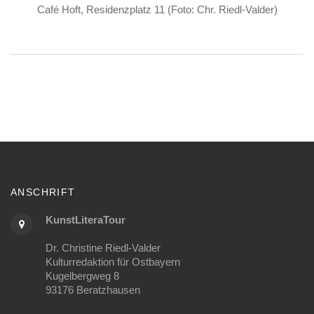
Café Hoft, Residenzplatz 11 (Foto: Chr. Riedl-Valder)
ANSCHRIFT
KunstLiteraTour
Dr. Christine Riedl-Valder
Kulturredaktion für Ostbayern
Kugelbergweg 8
93176 Beratzhausen