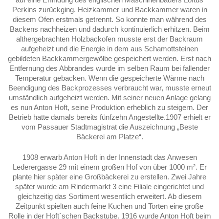
Perkins zurückging. Heizkammer und Backkammer waren in
diesem Ofen erstmals getrennt. So konnte man während des
Backens nachheizen und dadurch kontinuierlich erhitzen. Beim
althergebrachten Holzbackofen musste erst der Backraum
aufgeheizt und die Energie in dem aus Schamottsteinen
gebildeten Backkammergewölbe gespeichert werden. Erst nach
Entfernung des Abbrandes wurde im selben Raum bei fallender
Temperatur gebacken. Wenn die gespeicherte Wärme nach
Beendigung des Backprozesses verbraucht war, musste erneut
umständlich aufgeheizt werden. Mit seiner neuen Anlage gelang
es nun Anton Hoft, seine Produktion erheblich zu steigern. Der
Betrieb hatte damals bereits fünfzehn Angestellte.1907 erhielt er
vom Passauer Stadtmagistrat die Auszeichnung „Beste
Bäckerei am Platze“.
1908 erwarb Anton Hoft in der Innenstadt das Anwesen
Lederergasse 29 mit einem großen Hof von über 1000 m². Er
plante hier später eine Großbäckerei zu erstellen. Zwei Jahre
später wurde am Rindermarkt 3 eine Filiale eingerichtet und
gleichzeitig das Sortiment wesentlich erweitert. Ab diesem
Zeitpunkt spielten auch feine Kuchen und Torten eine große
Rolle in der Hoft´schen Backstube. 1916 wurde Anton Hoft beim