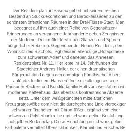
Der Residenzplatz in Passau gehört mit seinem reichen
Bestand an Stuckdekorationen und Barockfassaden zu den
schönsten öffentlichen Räumen in der Drei-Flüsse-Stadt. Man
begegnet auf ihm auch einer Reihe von Gegensätzen:
Erinnerungen an vergangene Jahrhunderte neben Zeugnissen
der Moderne, Denkmäler fürstlichen Glanzes und Spuren
bürgerlicher Rebellion. Gegenüber der Neuen Residenz, dem
Wohnsitz des Bischofs, liegt dessen ehemalige „Hofapotheke
zum schwarzen Adler“ und daneben das Anwesen
Residenzplatz Nr. 11. Hier lebte im 14. Jahrhundert der
Stadtrichter Andreas Haller, der einen dramatischen
Bürgeraufstand gegen den damaligen Fürstbischof Albert
anführte. In diesem Haus eröffnete die alteingesessene
Passauer Bäcker- und Konditorfamilie Hoft vor zwei Jahren ein
modernes Kaffeehaus, das ebenfalls kontrastreiche Akzente
setzt. Unter dem weißgetünchten mittelalterlichen
Kreuzgratgewölbe dominiert die durchgehende Linie viereckiger
schwarzer Tischchen mit Chromfüßen, ergänzt von einer
schwarzen Polsterbankreihe und schwarz-gelber Bestuhlung
auf gelben Bodenbelag. Diese Einrichtung in schwarz-gelber
Farbpalette vermittelt Übersichtlichkeit, Klarheit und Frische. Bei