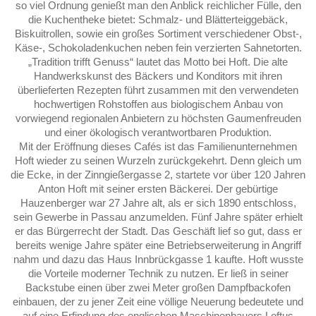
so viel Ordnung genießt man den Anblick reichlicher Fülle, den
die Kuchentheke bietet: Schmalz- und Blätterteiggebäck,
Biskuitrollen, sowie ein großes Sortiment verschiedener Obst-,
Käse-, Schokoladenkuchen neben fein verzierten Sahnetorten.
„Tradition trifft Genuss“ lautet das Motto bei Hoft. Die alte
Handwerkskunst des Bäckers und Konditors mit ihren
überlieferten Rezepten führt zusammen mit den verwendeten
hochwertigen Rohstoffen aus biologischem Anbau von
vorwiegend regionalen Anbietern zu höchsten Gaumenfreuden
und einer ökologisch verantwortbaren Produktion.
Mit der Eröffnung dieses Cafés ist das Familienunternehmen
Hoft wieder zu seinen Wurzeln zurückgekehrt. Denn gleich um
die Ecke, in der Zinngießergasse 2, startete vor über 120 Jahren
Anton Hoft mit seiner ersten Bäckerei. Der gebürtige
Hauzenberger war 27 Jahre alt, als er sich 1890 entschloss,
sein Gewerbe in Passau anzumelden. Fünf Jahre später erhielt
er das Bürgerrecht der Stadt. Das Geschäft lief so gut, dass er
bereits wenige Jahre später eine Betriebserweiterung in Angriff
nahm und dazu das Haus Innbrückgasse 1 kaufte. Hoft wusste
die Vorteile moderner Technik zu nutzen. Er ließ in seiner
Backstube einen über zwei Meter großen Dampfbackofen
einbauen, der zu jener Zeit eine völlige Neuerung bedeutete und
auf eine Erfindung des englischen Maschinenbauers Loftus